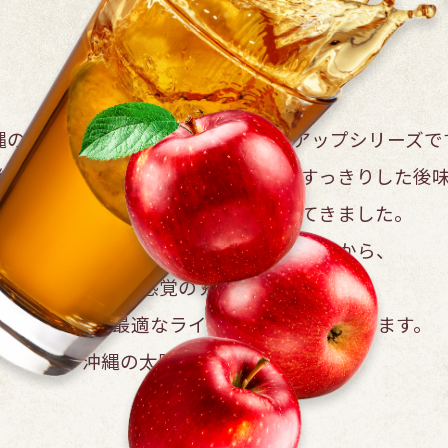
霧の紅茶は、
縄の日常に寄り添う
爽やかなラインアップシリーズで
縄の気候に合わせて、
ほんのり甘くすっきりした後
子どもからお年寄りまで愛されてきました。
定番のストレートや
ミルクティーから、
デザート感覚のアップルティーまで、
お土産にも最適な
ラインナップが揃っています。
沖縄の太陽にぴったりの潤いを。